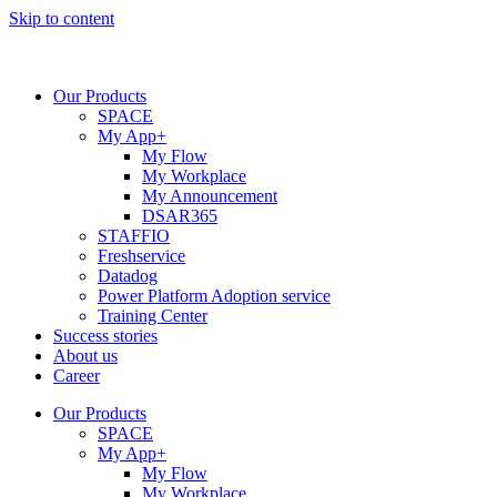
Skip to content
Our Products
SPACE
My App+
My Flow
My Workplace
My Announcement
DSAR365
STAFFIO
Freshservice
Datadog
Power Platform Adoption service
Training Center
Success stories
About us
Career
Our Products
SPACE
My App+
My Flow
My Workplace