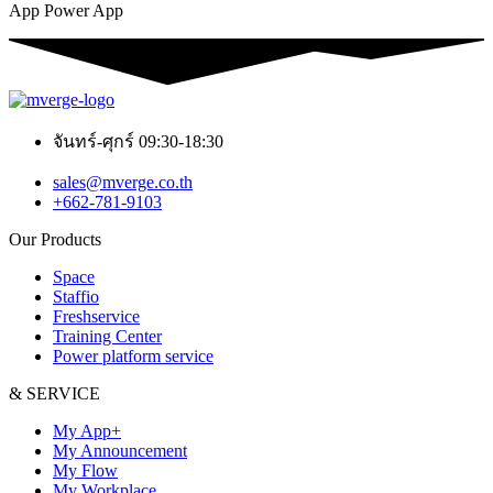
App Power App
จันทร์-ศุกร์ 09:30-18:30
sales@mverge.co.th
+662-781-9103
Our Products
Space
Staffio
Freshservice
Training Center
Power platform service
& SERVICE
My App+
My Announcement
My Flow
My Workplace